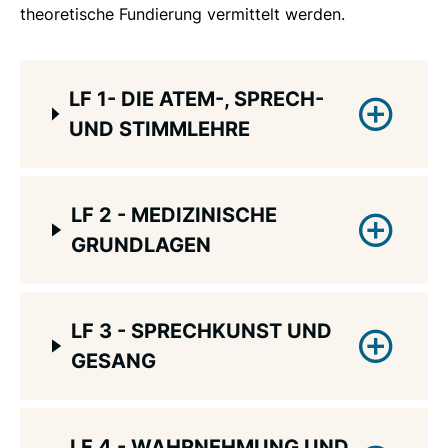
theoretische Fundierung vermittelt werden.
LF 1- DIE ATEM-, SPRECH-
UND STIMMLEHRE
Hier erlernst Du die grundlegenden
LF 2 - MEDIZINISCHE
Prinzipien und Methoden des Konzepts
GRUNDLAGEN
Schlaffhorst-Andersen.
Du erlebst die Wirkung der Methoden an Dir
Hier erlernst Du wissenschaftlich fundiert die
selbst. Du erprobst und modifizierst
LF 3 - SPRECHKUNST UND
medizinischen Grundlagen der Atem-,
Übungen mit dem Ziel der Optimierung
GESANG
Sprech- und Stimmlehre. Du erfasst die
deiner Aufrichtung, Bewegung und Atmung,
wesentlichen somatischen Systeme und
Deines Sprechens, Deiner Artikulation und
Funktionen in ihrer Relevanz für Atmung,
Hier entwickelst Du Deine individuellen,
Deiner Stimme.
LF 4 - WAHRNEHMUNG UND