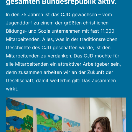
gesamten Bundesrepublik aktiv.
willkommen. Wagen Sie einen beruflichen
Neuanfang im CJD und bewerben Sie sich
In den 75 Jahren ist das CJD gewachsen – vom
jetzt!
Hier
finden Sie unsere Stellen.
Jugenddorf zu einem der größten christlichen
Bildungs- und Sozialunternehmen mit fast 11.000
Mitarbeitenden. Alles, was in der traditionsreichen
Geschichte des CJD geschaffen wurde, ist den
Mitarbeitenden zu verdanken. Das CJD möchte für
alle Mitarbeitenden ein attraktiver Arbeitgeber sein,
denn zusammen arbeiten wir an der Zukunft der
Gesellschaft, damit weiterhin gilt: Das Zusammen
wirkt.