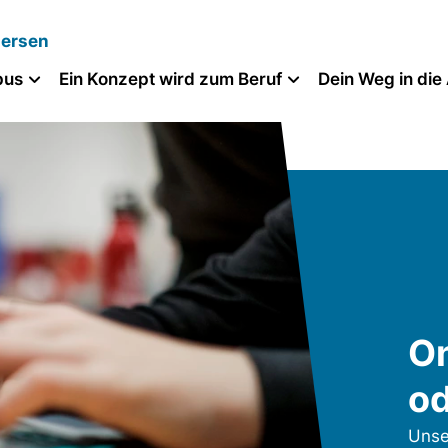
dersen
pus
Ein Konzept wird zum Beruf
Dein Weg in die
On
od
Unse